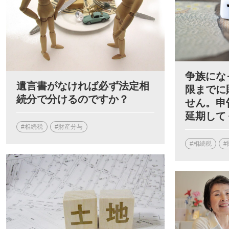
争族にな
遺言書がなければ必ず法定相
限までに
続分で分けるのですか？
せん。申
延期して
#相続税
#財産分与
#相続税
#