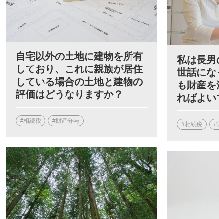
自宅以外の土地に建物を所有
私は長男
しており、これに親族が居住
世話にな
している場合の土地と建物の
も財産を
評価はどうなりますか？
ればよい
#相続税
#財産分与
#相続税
#