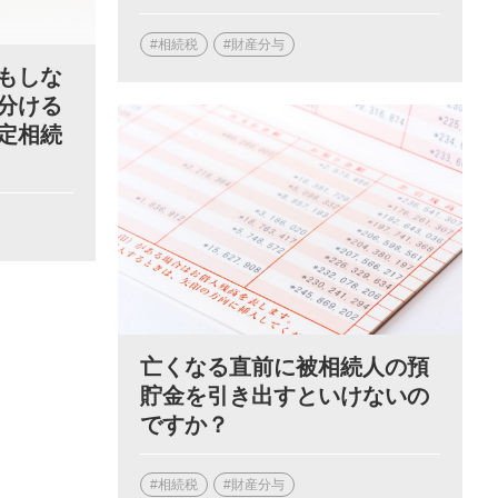
#相続税
#財産分与
もしな
分ける
定相続
亡くなる直前に被相続人の預
貯金を引き出すといけないの
ですか？
#相続税
#財産分与