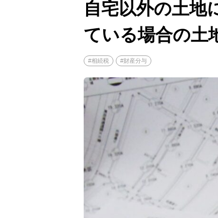
自宅以外の土地
ている場合の土
#相続税
#財産分与