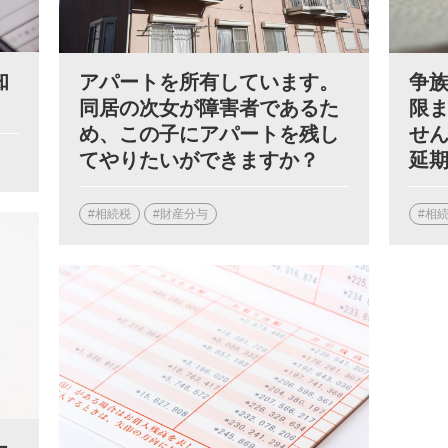
知
アパートを所有しています。
争
同居の次女が障害者であるた
限
め、この子にアパートを残し
せ
てやりたいができますか？
延
#相続税
#財産分与
#相
た