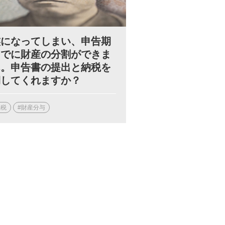
族になってしまい、申告期
までに財産の分割ができま
ん。申告書の提出と納税を
期してくれますか？
続税
#財産分与